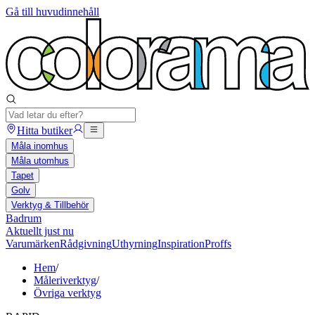
Gå till huvudinnehåll
Hitta butiker
Måla inomhus
Måla utomhus
Tapet
Golv
Verktyg & Tillbehör
Badrum
Aktuellt just nu
Varumärken
Rådgivning
Uthyrning
Inspiration
Proffs
Hem
/
Måleriverktyg
/
Övriga verktyg