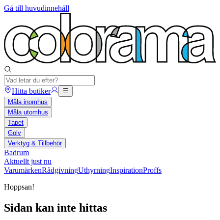
Gå till huvudinnehåll
Hitta butiker
Måla inomhus
Måla utomhus
Tapet
Golv
Verktyg & Tillbehör
Badrum
Aktuellt just nu
Varumärken
Rådgivning
Uthyrning
Inspiration
Proffs
Hoppsan!
Sidan kan inte hittas