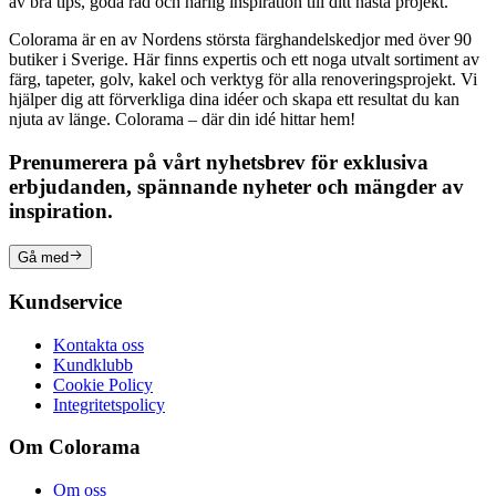
av bra tips, goda råd och härlig inspiration till ditt nästa projekt.
Colorama är en av Nordens största färghandelskedjor med över 90
butiker i Sverige. Här finns expertis och ett noga utvalt sortiment av
färg, tapeter, golv, kakel och verktyg för alla renoveringsprojekt. Vi
hjälper dig att förverkliga dina idéer och skapa ett resultat du kan
njuta av länge. Colorama – där din idé hittar hem!
Prenumerera på vårt nyhetsbrev för exklusiva
erbjudanden, spännande nyheter och mängder av
inspiration.
Gå med
Kundservice
Kontakta oss
Kundklubb
Cookie Policy
Integritetspolicy
Om Colorama
Om oss