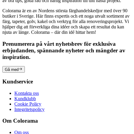
av bra tips, goda råd och härlig inspiration till ditt nästa projekt.
Colorama är en av Nordens största färghandelskedjor med över 90
butiker i Sverige. Här finns expertis och ett noga utvalt sortiment av
färg, tapeter, golv, kakel och verktyg för alla renoveringsprojekt. Vi
hjälper dig att förverkliga dina idéer och skapa ett resultat du kan
njuta av länge. Colorama – där din idé hittar hem!
Prenumerera på vårt nyhetsbrev för exklusiva
erbjudanden, spännande nyheter och mängder av
inspiration.
Gå med
Kundservice
Kontakta oss
Kundklubb
Cookie Policy
Integritetspolicy
Om Colorama
Om oss