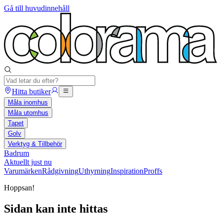
Gå till huvudinnehåll
Hitta butiker
Måla inomhus
Måla utomhus
Tapet
Golv
Verktyg & Tillbehör
Badrum
Aktuellt just nu
Varumärken
Rådgivning
Uthyrning
Inspiration
Proffs
Hoppsan!
Sidan kan inte hittas