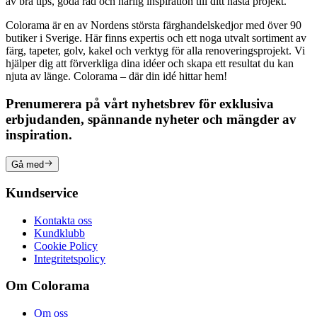
av bra tips, goda råd och härlig inspiration till ditt nästa projekt.
Colorama är en av Nordens största färghandelskedjor med över 90
butiker i Sverige. Här finns expertis och ett noga utvalt sortiment av
färg, tapeter, golv, kakel och verktyg för alla renoveringsprojekt. Vi
hjälper dig att förverkliga dina idéer och skapa ett resultat du kan
njuta av länge. Colorama – där din idé hittar hem!
Prenumerera på vårt nyhetsbrev för exklusiva
erbjudanden, spännande nyheter och mängder av
inspiration.
Gå med
Kundservice
Kontakta oss
Kundklubb
Cookie Policy
Integritetspolicy
Om Colorama
Om oss