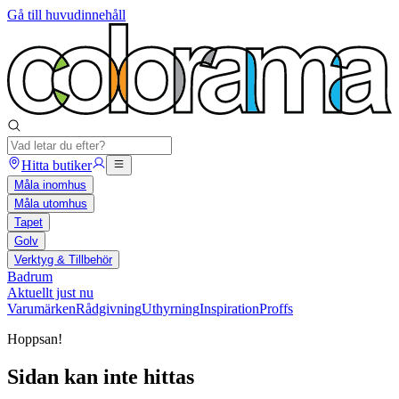
Gå till huvudinnehåll
Hitta butiker
Måla inomhus
Måla utomhus
Tapet
Golv
Verktyg & Tillbehör
Badrum
Aktuellt just nu
Varumärken
Rådgivning
Uthyrning
Inspiration
Proffs
Hoppsan!
Sidan kan inte hittas