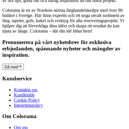
av bra tips, goda råd och härlig inspiration till ditt nästa projekt.
Colorama är en av Nordens största färghandelskedjor med över 90
butiker i Sverige. Här finns expertis och ett noga utvalt sortiment av
färg, tapeter, golv, kakel och verktyg för alla renoveringsprojekt. Vi
hjälper dig att förverkliga dina idéer och skapa ett resultat du kan
njuta av länge. Colorama – där din idé hittar hem!
Prenumerera på vårt nyhetsbrev för exklusiva
erbjudanden, spännande nyheter och mängder av
inspiration.
Gå med
Kundservice
Kontakta oss
Kundklubb
Cookie Policy
Integritetspolicy
Om Colorama
Om oss