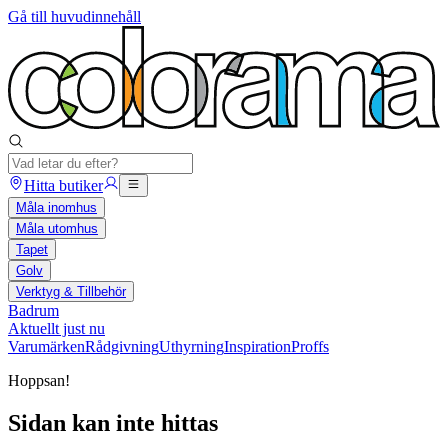
Gå till huvudinnehåll
Hitta butiker
Måla inomhus
Måla utomhus
Tapet
Golv
Verktyg & Tillbehör
Badrum
Aktuellt just nu
Varumärken
Rådgivning
Uthyrning
Inspiration
Proffs
Hoppsan!
Sidan kan inte hittas