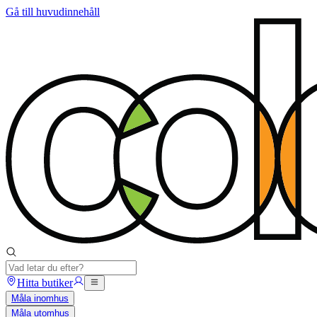
Gå till huvudinnehåll
Hitta butiker
Måla inomhus
Måla utomhus