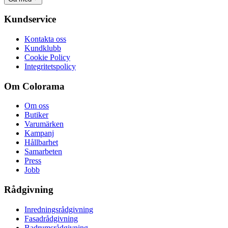
Kundservice
Kontakta oss
Kundklubb
Cookie Policy
Integritetspolicy
Om Colorama
Om oss
Butiker
Varumärken
Kampanj
Hållbarhet
Samarbeten
Press
Jobb
Rådgivning
Inredningsrådgivning
Fasadrådgivning
Badrumsrådgivning