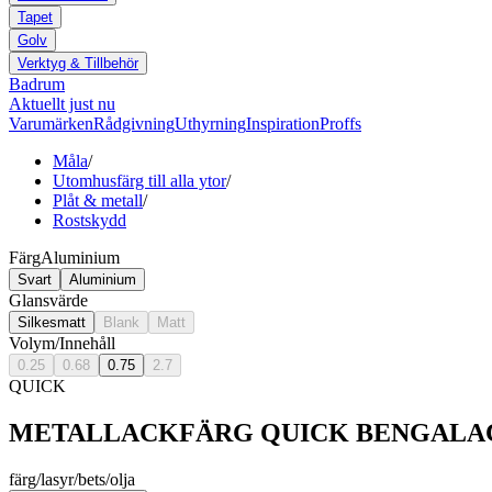
Tapet
Golv
Verktyg & Tillbehör
Badrum
Aktuellt just nu
Varumärken
Rådgivning
Uthyrning
Inspiration
Proffs
Måla
/
Utomhusfärg till alla ytor
/
Plåt & metall
/
Rostskydd
Färg
Aluminium
Svart
Aluminium
Glansvärde
Silkesmatt
Blank
Matt
Volym/Innehåll
0.25
0.68
0.75
2.7
QUICK
METALLACKFÄRG QUICK BENGALACK
färg/lasyr/bets/olja