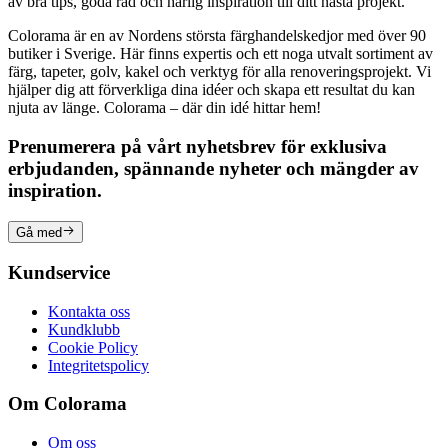
av bra tips, goda råd och härlig inspiration till ditt nästa projekt.
Colorama är en av Nordens största färghandelskedjor med över 90
butiker i Sverige. Här finns expertis och ett noga utvalt sortiment av
färg, tapeter, golv, kakel och verktyg för alla renoveringsprojekt. Vi
hjälper dig att förverkliga dina idéer och skapa ett resultat du kan
njuta av länge. Colorama – där din idé hittar hem!
Prenumerera på vårt nyhetsbrev för exklusiva
erbjudanden, spännande nyheter och mängder av
inspiration.
Gå med
Kundservice
Kontakta oss
Kundklubb
Cookie Policy
Integritetspolicy
Om Colorama
Om oss