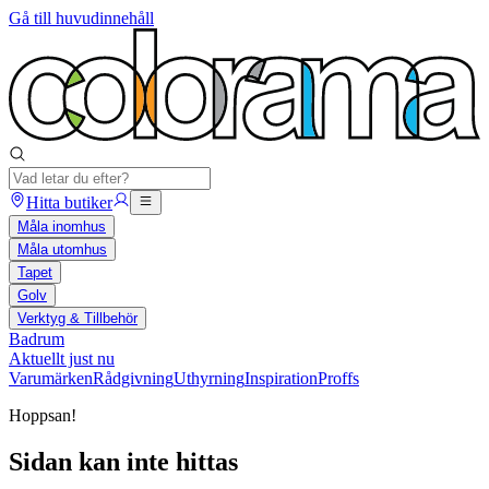
Gå till huvudinnehåll
Hitta butiker
Måla inomhus
Måla utomhus
Tapet
Golv
Verktyg & Tillbehör
Badrum
Aktuellt just nu
Varumärken
Rådgivning
Uthyrning
Inspiration
Proffs
Hoppsan!
Sidan kan inte hittas