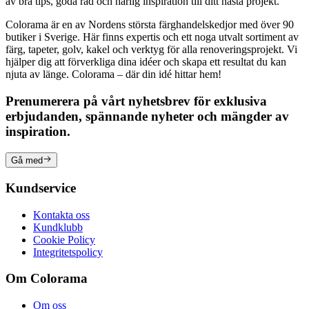
av bra tips, goda råd och härlig inspiration till ditt nästa projekt.
Colorama är en av Nordens största färghandelskedjor med över 90
butiker i Sverige. Här finns expertis och ett noga utvalt sortiment av
färg, tapeter, golv, kakel och verktyg för alla renoveringsprojekt. Vi
hjälper dig att förverkliga dina idéer och skapa ett resultat du kan
njuta av länge. Colorama – där din idé hittar hem!
Prenumerera på vårt nyhetsbrev för exklusiva
erbjudanden, spännande nyheter och mängder av
inspiration.
Gå med
Kundservice
Kontakta oss
Kundklubb
Cookie Policy
Integritetspolicy
Om Colorama
Om oss