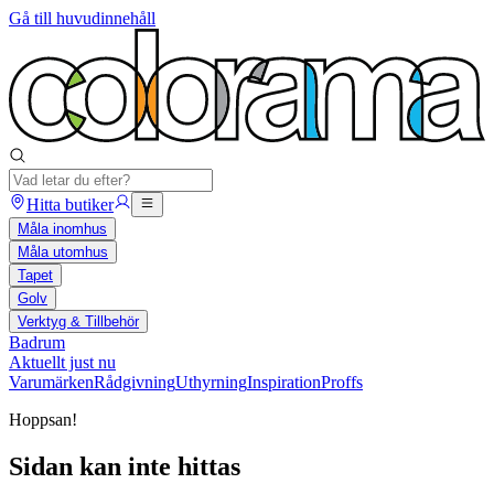
Gå till huvudinnehåll
Hitta butiker
Måla inomhus
Måla utomhus
Tapet
Golv
Verktyg & Tillbehör
Badrum
Aktuellt just nu
Varumärken
Rådgivning
Uthyrning
Inspiration
Proffs
Hoppsan!
Sidan kan inte hittas