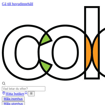
Gå till huvudinnehåll
Hitta butiker
Måla inomhus
Måla utomhus