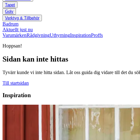
Tapet
Golv
Verktyg & Tillbehör
Badrum
Aktuellt just nu
Varumärken
Rådgivning
Uthyrning
Inspiration
Proffs
Hoppsan!
Sidan kan inte hittas
Tyvärr kunde vi inte hitta sidan. Låt oss guida dig vidare till det du sö
Till startsidan
Inspiration