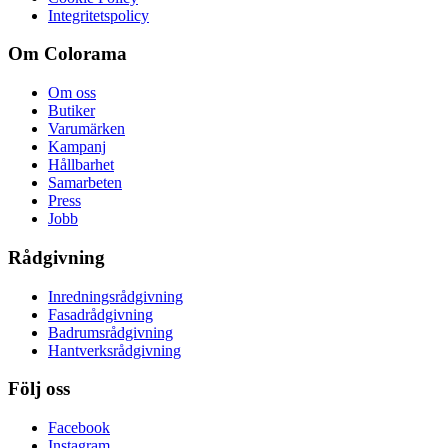
Integritetspolicy
Om Colorama
Om oss
Butiker
Varumärken
Kampanj
Hållbarhet
Samarbeten
Press
Jobb
Rådgivning
Inredningsrådgivning
Fasadrådgivning
Badrumsrådgivning
Hantverksrådgivning
Följ oss
Facebook
Instagram