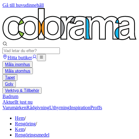
Gå till huvudinnehåll
Hitta butiker
Måla inomhus
Måla utomhus
Tapet
Golv
Verktyg & Tillbehör
Badrum
Aktuellt just nu
Varumärken
Rådgivning
Uthyrning
Inspiration
Proffs
Hem
/
Rengöring
/
Kem
/
Rengöringsmedel