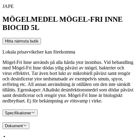
JAPE
MÖGELMEDEL MÖGEL-FRI INNE
BIOCID 5L
Hitta närmsta butik
Lokala prisavvikelser kan förekomma
Mögel-Fri Inne används på alla hårda ytor inomhus. Vid behandling
med Mögel-Fri Inne dödas ytlig påväxt av mögel, bakterier och
virus effektivt. Tar även bort lukt av mikrobiell påväxt samt rengör
och desinficerar ytor nedsmutsade av exempelvis smuts, spyor,
avföring etc. All annan användning är otillåten om den inte särskilt
tillåtits. Egenskaper: Alkaliskt desinfektionsmedel som dödar påväxt
samt desinficerar och rengör ytor. Mögel-Fri Inne är biologiskt
nedbrytbart. Ej för bekämpning av rötsvamp i virke.
Specifikationer
Dokument