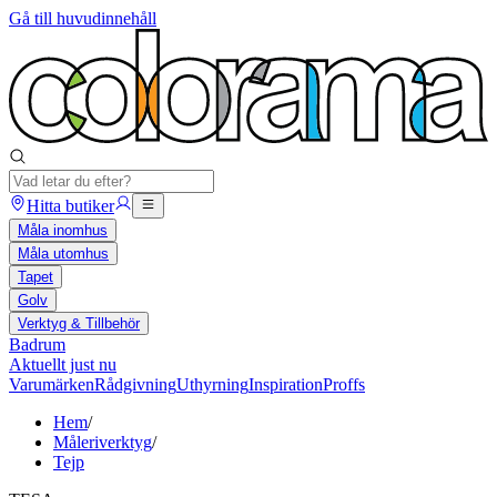
Gå till huvudinnehåll
Hitta butiker
Måla inomhus
Måla utomhus
Tapet
Golv
Verktyg & Tillbehör
Badrum
Aktuellt just nu
Varumärken
Rådgivning
Uthyrning
Inspiration
Proffs
Hem
/
Måleriverktyg
/
Tejp