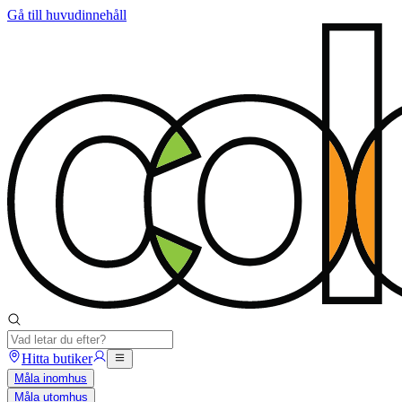
Gå till huvudinnehåll
Hitta butiker
Måla inomhus
Måla utomhus