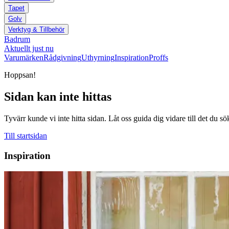
Tapet
Golv
Verktyg & Tillbehör
Badrum
Aktuellt just nu
Varumärken
Rådgivning
Uthyrning
Inspiration
Proffs
Hoppsan!
Sidan kan inte hittas
Tyvärr kunde vi inte hitta sidan. Låt oss guida dig vidare till det du sö
Till startsidan
Inspiration