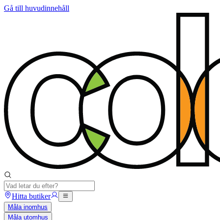
Gå till huvudinnehåll
Hitta butiker
Måla inomhus
Måla utomhus