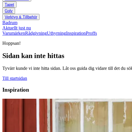
Tapet
Golv
Verktyg & Tillbehör
Badrum
Aktuellt just nu
Varumärken
Rådgivning
Uthyrning
Inspiration
Proffs
Hoppsan!
Sidan kan inte hittas
Tyvärr kunde vi inte hitta sidan. Låt oss guida dig vidare till det du sö
Till startsidan
Inspiration