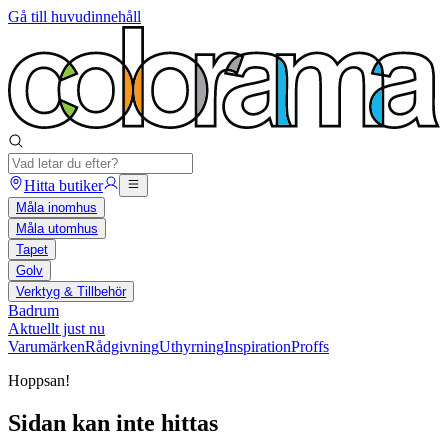
Gå till huvudinnehåll
Hitta butiker
Måla inomhus
Måla utomhus
Tapet
Golv
Verktyg & Tillbehör
Badrum
Aktuellt just nu
Varumärken
Rådgivning
Uthyrning
Inspiration
Proffs
Hoppsan!
Sidan kan inte hittas