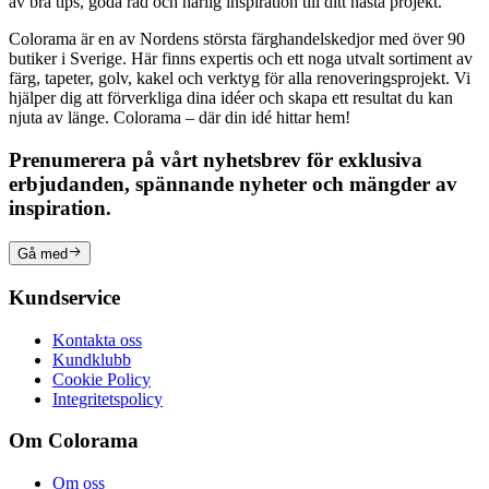
av bra tips, goda råd och härlig inspiration till ditt nästa projekt.
Colorama är en av Nordens största färghandelskedjor med över 90
butiker i Sverige. Här finns expertis och ett noga utvalt sortiment av
färg, tapeter, golv, kakel och verktyg för alla renoveringsprojekt. Vi
hjälper dig att förverkliga dina idéer och skapa ett resultat du kan
njuta av länge. Colorama – där din idé hittar hem!
Prenumerera på vårt nyhetsbrev för exklusiva
erbjudanden, spännande nyheter och mängder av
inspiration.
Gå med
Kundservice
Kontakta oss
Kundklubb
Cookie Policy
Integritetspolicy
Om Colorama
Om oss