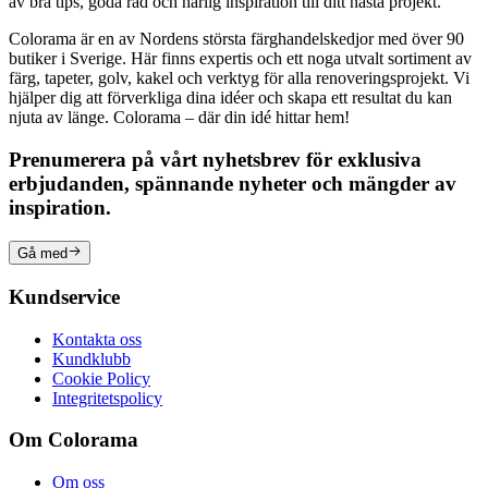
av bra tips, goda råd och härlig inspiration till ditt nästa projekt.
Colorama är en av Nordens största färghandelskedjor med över 90
butiker i Sverige. Här finns expertis och ett noga utvalt sortiment av
färg, tapeter, golv, kakel och verktyg för alla renoveringsprojekt. Vi
hjälper dig att förverkliga dina idéer och skapa ett resultat du kan
njuta av länge. Colorama – där din idé hittar hem!
Prenumerera på vårt nyhetsbrev för exklusiva
erbjudanden, spännande nyheter och mängder av
inspiration.
Gå med
Kundservice
Kontakta oss
Kundklubb
Cookie Policy
Integritetspolicy
Om Colorama
Om oss