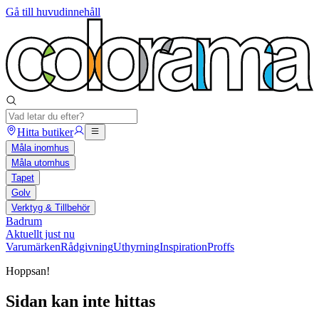
Gå till huvudinnehåll
Hitta butiker
Måla inomhus
Måla utomhus
Tapet
Golv
Verktyg & Tillbehör
Badrum
Aktuellt just nu
Varumärken
Rådgivning
Uthyrning
Inspiration
Proffs
Hoppsan!
Sidan kan inte hittas