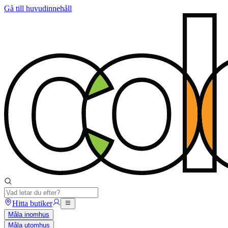
Gå till huvudinnehåll
Hitta butiker
Måla inomhus
Måla utomhus