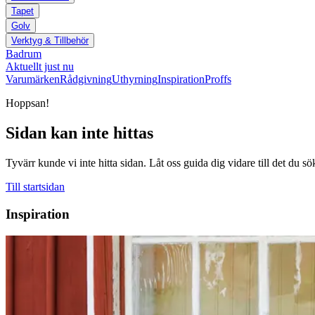
Tapet
Golv
Verktyg & Tillbehör
Badrum
Aktuellt just nu
Varumärken
Rådgivning
Uthyrning
Inspiration
Proffs
Hoppsan!
Sidan kan inte hittas
Tyvärr kunde vi inte hitta sidan. Låt oss guida dig vidare till det du sö
Till startsidan
Inspiration