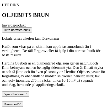
HERDINS
OLJEBETS BRUN
trävårdsprodukt
Hitta närmsta butik
Lokala prisavvikelser kan förekomma
Kulör som visas på en skärm kan uppfattas annorlunda än i
verkligheten. Beställ färgprov eller få hjälp i din närmsta butik för
bästa resultat.
Herdins Oljebets är en pigmenterad olja som ger en naturlig och
jämn betsnyans och en behaglig sidenmatt yta. Den är lätt att stryka
ut och få jämn och fin även på stora ytor. Herdins Oljebets passar för
färgsättning av obehandlade möbler, snickerier, paneler, lister, tak
och golv inomhus. 275 ml räcker till ca 10-15 m² på sugande
underlag, beroende på appliceringsteknik.
Specifikationer
Dokument