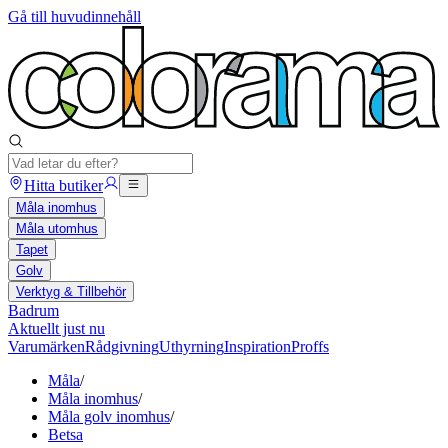
Gå till huvudinnehåll
Hitta butiker
Måla inomhus
Måla utomhus
Tapet
Golv
Verktyg & Tillbehör
Badrum
Aktuellt just nu
Varumärken
Rådgivning
Uthyrning
Inspiration
Proffs
Måla
/
Måla inomhus
/
Måla golv inomhus
/
Betsa