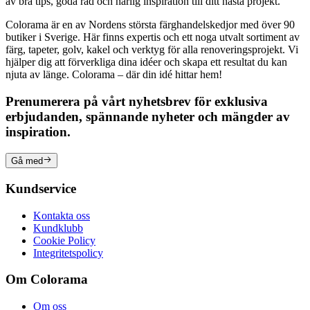
av bra tips, goda råd och härlig inspiration till ditt nästa projekt.
Colorama är en av Nordens största färghandelskedjor med över 90
butiker i Sverige. Här finns expertis och ett noga utvalt sortiment av
färg, tapeter, golv, kakel och verktyg för alla renoveringsprojekt. Vi
hjälper dig att förverkliga dina idéer och skapa ett resultat du kan
njuta av länge. Colorama – där din idé hittar hem!
Prenumerera på vårt nyhetsbrev för exklusiva
erbjudanden, spännande nyheter och mängder av
inspiration.
Gå med
Kundservice
Kontakta oss
Kundklubb
Cookie Policy
Integritetspolicy
Om Colorama
Om oss