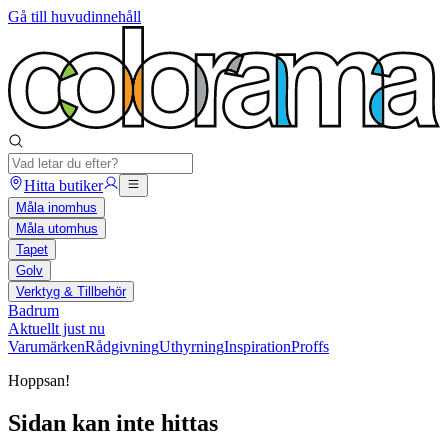
Gå till huvudinnehåll
Hitta butiker
Måla inomhus
Måla utomhus
Tapet
Golv
Verktyg & Tillbehör
Badrum
Aktuellt just nu
Varumärken
Rådgivning
Uthyrning
Inspiration
Proffs
Hoppsan!
Sidan kan inte hittas