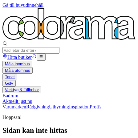
Gå till huvudinnehåll
Hitta butiker
Måla inomhus
Måla utomhus
Tapet
Golv
Verktyg & Tillbehör
Badrum
Aktuellt just nu
Varumärken
Rådgivning
Uthyrning
Inspiration
Proffs
Hoppsan!
Sidan kan inte hittas