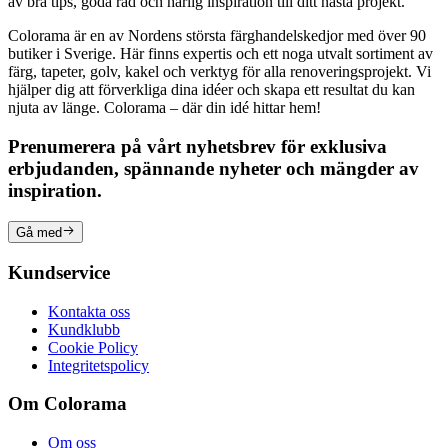
av bra tips, goda råd och härlig inspiration till ditt nästa projekt.
Colorama är en av Nordens största färghandelskedjor med över 90
butiker i Sverige. Här finns expertis och ett noga utvalt sortiment av
färg, tapeter, golv, kakel och verktyg för alla renoveringsprojekt. Vi
hjälper dig att förverkliga dina idéer och skapa ett resultat du kan
njuta av länge. Colorama – där din idé hittar hem!
Prenumerera på vårt nyhetsbrev för exklusiva
erbjudanden, spännande nyheter och mängder av
inspiration.
Gå med
Kundservice
Kontakta oss
Kundklubb
Cookie Policy
Integritetspolicy
Om Colorama
Om oss