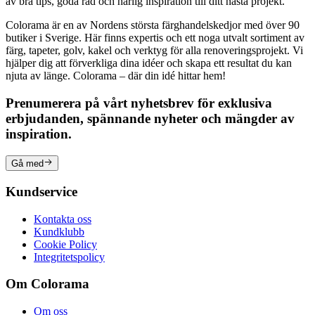
av bra tips, goda råd och härlig inspiration till ditt nästa projekt.
Colorama är en av Nordens största färghandelskedjor med över 90
butiker i Sverige. Här finns expertis och ett noga utvalt sortiment av
färg, tapeter, golv, kakel och verktyg för alla renoveringsprojekt. Vi
hjälper dig att förverkliga dina idéer och skapa ett resultat du kan
njuta av länge. Colorama – där din idé hittar hem!
Prenumerera på vårt nyhetsbrev för exklusiva
erbjudanden, spännande nyheter och mängder av
inspiration.
Gå med
Kundservice
Kontakta oss
Kundklubb
Cookie Policy
Integritetspolicy
Om Colorama
Om oss