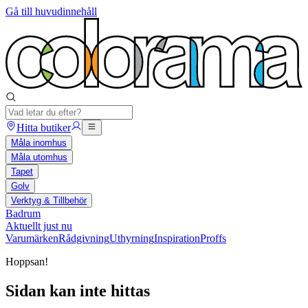
Gå till huvudinnehåll
Hitta butiker
Måla inomhus
Måla utomhus
Tapet
Golv
Verktyg & Tillbehör
Badrum
Aktuellt just nu
Varumärken
Rådgivning
Uthyrning
Inspiration
Proffs
Hoppsan!
Sidan kan inte hittas