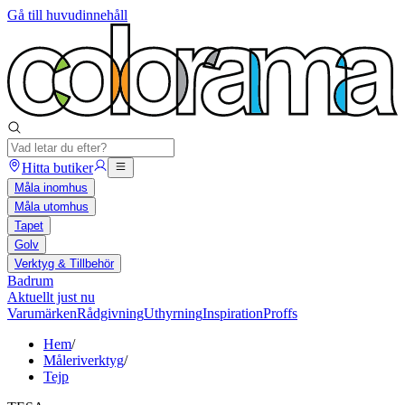
Gå till huvudinnehåll
Hitta butiker
Måla inomhus
Måla utomhus
Tapet
Golv
Verktyg & Tillbehör
Badrum
Aktuellt just nu
Varumärken
Rådgivning
Uthyrning
Inspiration
Proffs
Hem
/
Måleriverktyg
/
Tejp