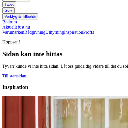
Tapet
Golv
Verktyg & Tillbehör
Badrum
Aktuellt just nu
Varumärken
Rådgivning
Uthyrning
Inspiration
Proffs
Hoppsan!
Sidan kan inte hittas
Tyvärr kunde vi inte hitta sidan. Låt oss guida dig vidare till det du sö
Till startsidan
Inspiration