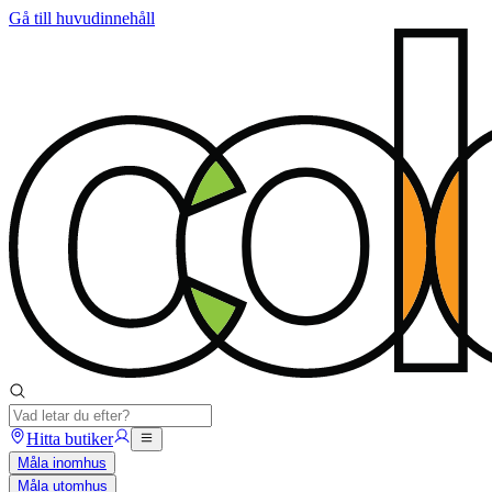
Gå till huvudinnehåll
Hitta butiker
Måla inomhus
Måla utomhus