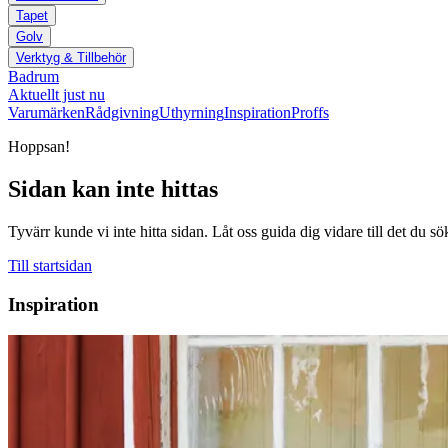
Tapet
Golv
Verktyg & Tillbehör
Badrum
Aktuellt just nu
Varumärken
Rådgivning
Uthyrning
Inspiration
Proffs
Hoppsan!
Sidan kan inte hittas
Tyvärr kunde vi inte hitta sidan. Låt oss guida dig vidare till det du sö
Till startsidan
Inspiration