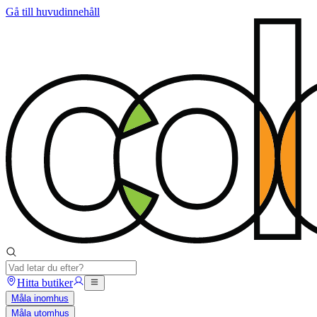
Gå till huvudinnehåll
Hitta butiker
Måla inomhus
Måla utomhus