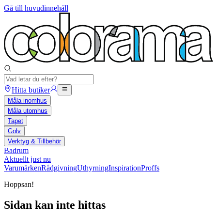
Gå till huvudinnehåll
Hitta butiker
Måla inomhus
Måla utomhus
Tapet
Golv
Verktyg & Tillbehör
Badrum
Aktuellt just nu
Varumärken
Rådgivning
Uthyrning
Inspiration
Proffs
Hoppsan!
Sidan kan inte hittas