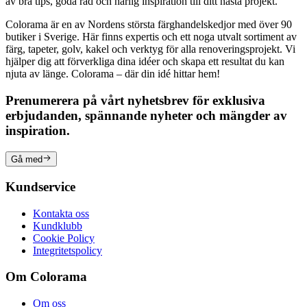
av bra tips, goda råd och härlig inspiration till ditt nästa projekt.
Colorama är en av Nordens största färghandelskedjor med över 90
butiker i Sverige. Här finns expertis och ett noga utvalt sortiment av
färg, tapeter, golv, kakel och verktyg för alla renoveringsprojekt. Vi
hjälper dig att förverkliga dina idéer och skapa ett resultat du kan
njuta av länge. Colorama – där din idé hittar hem!
Prenumerera på vårt nyhetsbrev för exklusiva
erbjudanden, spännande nyheter och mängder av
inspiration.
Gå med
Kundservice
Kontakta oss
Kundklubb
Cookie Policy
Integritetspolicy
Om Colorama
Om oss