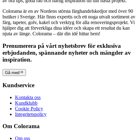
av bra tips, goda råd och härlig inspiration till ditt nästa projekt.
Colorama är en av Nordens största färghandelskedjor med över 90
butiker i Sverige. Här finns expertis och ett noga utvalt sortiment av
färg, tapeter, golv, kakel och verktyg för alla renoveringsprojekt. Vi
hjälper dig att förverkliga dina idéer och skapa ett resultat du kan
njuta av länge. Colorama – där din idé hittar hem!
Prenumerera på vårt nyhetsbrev för exklusiva
erbjudanden, spännande nyheter och mängder av
inspiration.
Gå med
Kundservice
Kontakta oss
Kundklubb
Cookie Policy
Integritetspolicy
Om Colorama
Om oss