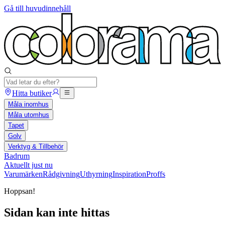
Gå till huvudinnehåll
Hitta butiker
Måla inomhus
Måla utomhus
Tapet
Golv
Verktyg & Tillbehör
Badrum
Aktuellt just nu
Varumärken
Rådgivning
Uthyrning
Inspiration
Proffs
Hoppsan!
Sidan kan inte hittas