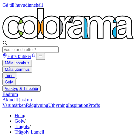
Gå till huvudinnehåll
Hitta butiker
Måla inomhus
Måla utomhus
Tapet
Golv
Verktyg & Tillbehör
Badrum
Aktuellt just nu
Varumärken
Rådgivning
Uthyrning
Inspiration
Proffs
Hem
/
Golv
/
Trägolv
/
Trägolv Lamell