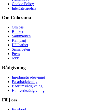
Cookie Policy
Integritetspolicy
Om Colorama
Om oss
Butiker
Varumärken
Kampanj
Hållbarhet
Samarbeten
Press
Jobb
Rådgivning
Inredningsrådgivning
Fasadrådgivning
Badrumsrådgivning
Hantverksrådgivning
Följ oss
Facebook