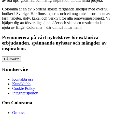
av bra tips, goda råd och härlig inspiration till ditt nästa projekt.
Colorama är en av Nordens största färghandelskedjor med över 90
butiker i Sverige. Här finns expertis och ett noga utvalt sortiment av
färg, tapeter, golv, kakel och verktyg för alla renoveringsprojekt. Vi
hjälper dig att förverkliga dina idéer och skapa ett resultat du kan
njuta av länge. Colorama – där din idé hittar hem!
Prenumerera på vårt nyhetsbrev för exklusiva
erbjudanden, spännande nyheter och mängder av
inspiration.
Gå med
Kundservice
Kontakta oss
Kundklubb
Cookie Policy
Integritetspolicy
Om Colorama
Om oss