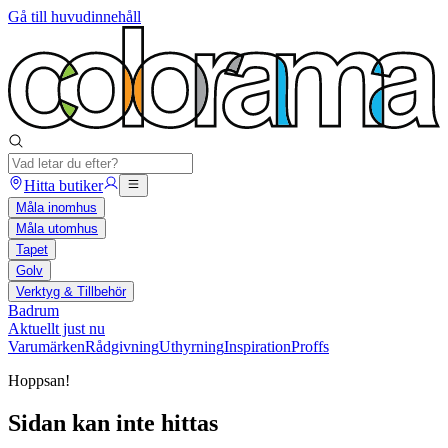
Gå till huvudinnehåll
Hitta butiker
Måla inomhus
Måla utomhus
Tapet
Golv
Verktyg & Tillbehör
Badrum
Aktuellt just nu
Varumärken
Rådgivning
Uthyrning
Inspiration
Proffs
Hoppsan!
Sidan kan inte hittas