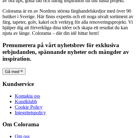
av bra tips, goda råd och härlig inspiration till ditt nästa projekt.
Colorama är en av Nordens största färghandelskedjor med över 90
butiker i Sverige. Här finns expertis och ett noga utvalt sortiment av
färg, tapeter, golv, kakel och verktyg för alla renoveringsprojekt. Vi
hjälper dig att förverkliga dina idéer och skapa ett resultat du kan
njuta av länge. Colorama – där din idé hittar hem!
Prenumerera på vårt nyhetsbrev för exklusiva
erbjudanden, spännande nyheter och mängder av
inspiration.
Gå med
Kundservice
Kontakta oss
Kundklubb
Cookie Policy
Integritetspolicy
Om Colorama
Om oss