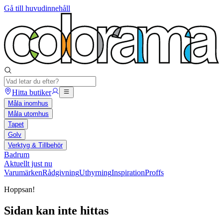
Gå till huvudinnehåll
Hitta butiker
Måla inomhus
Måla utomhus
Tapet
Golv
Verktyg & Tillbehör
Badrum
Aktuellt just nu
Varumärken
Rådgivning
Uthyrning
Inspiration
Proffs
Hoppsan!
Sidan kan inte hittas