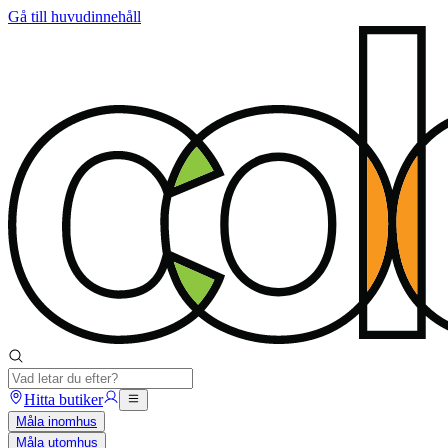
Gå till huvudinnehåll
Hitta butiker
Måla inomhus
Måla utomhus