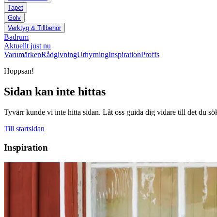
Tapet
Golv
Verktyg & Tillbehör
Badrum
Aktuellt just nu
Varumärken
Rådgivning
Uthyrning
Inspiration
Proffs
Hoppsan!
Sidan kan inte hittas
Tyvärr kunde vi inte hitta sidan. Låt oss guida dig vidare till det du sö
Till startsidan
Inspiration