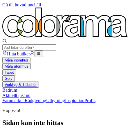
Gå till huvudinnehåll
Hitta butiker
Måla inomhus
Måla utomhus
Tapet
Golv
Verktyg & Tillbehör
Badrum
Aktuellt just nu
Varumärken
Rådgivning
Uthyrning
Inspiration
Proffs
Hoppsan!
Sidan kan inte hittas