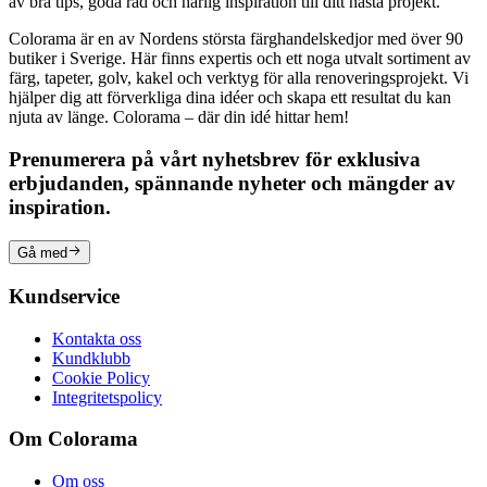
av bra tips, goda råd och härlig inspiration till ditt nästa projekt.
Colorama är en av Nordens största färghandelskedjor med över 90
butiker i Sverige. Här finns expertis och ett noga utvalt sortiment av
färg, tapeter, golv, kakel och verktyg för alla renoveringsprojekt. Vi
hjälper dig att förverkliga dina idéer och skapa ett resultat du kan
njuta av länge. Colorama – där din idé hittar hem!
Prenumerera på vårt nyhetsbrev för exklusiva
erbjudanden, spännande nyheter och mängder av
inspiration.
Gå med
Kundservice
Kontakta oss
Kundklubb
Cookie Policy
Integritetspolicy
Om Colorama
Om oss