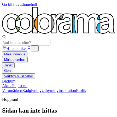
Gå till huvudinnehåll
Hitta butiker
Måla inomhus
Måla utomhus
Tapet
Golv
Verktyg & Tillbehör
Badrum
Aktuellt just nu
Varumärken
Rådgivning
Uthyrning
Inspiration
Proffs
Hoppsan!
Sidan kan inte hittas