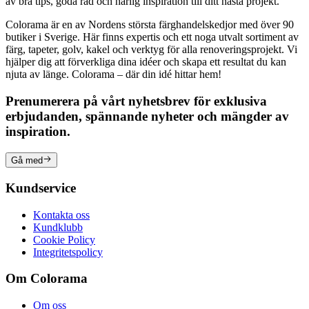
av bra tips, goda råd och härlig inspiration till ditt nästa projekt.
Colorama är en av Nordens största färghandelskedjor med över 90
butiker i Sverige. Här finns expertis och ett noga utvalt sortiment av
färg, tapeter, golv, kakel och verktyg för alla renoveringsprojekt. Vi
hjälper dig att förverkliga dina idéer och skapa ett resultat du kan
njuta av länge. Colorama – där din idé hittar hem!
Prenumerera på vårt nyhetsbrev för exklusiva
erbjudanden, spännande nyheter och mängder av
inspiration.
Gå med
Kundservice
Kontakta oss
Kundklubb
Cookie Policy
Integritetspolicy
Om Colorama
Om oss