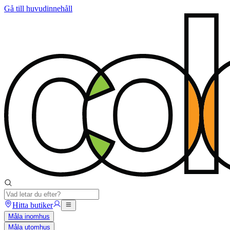
Gå till huvudinnehåll
Hitta butiker
Måla inomhus
Måla utomhus