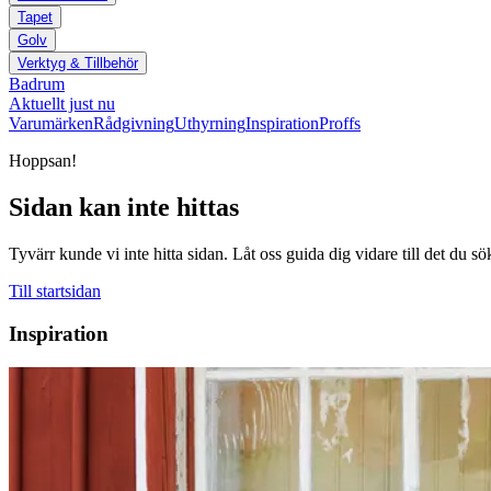
Tapet
Golv
Verktyg & Tillbehör
Badrum
Aktuellt just nu
Varumärken
Rådgivning
Uthyrning
Inspiration
Proffs
Hoppsan!
Sidan kan inte hittas
Tyvärr kunde vi inte hitta sidan. Låt oss guida dig vidare till det du sö
Till startsidan
Inspiration