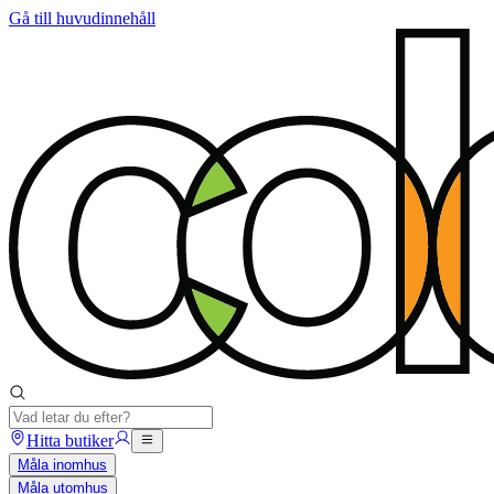
Gå till huvudinnehåll
Hitta butiker
Måla inomhus
Måla utomhus