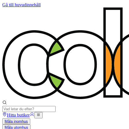
Gå till huvudinnehåll
Hitta butiker
Måla inomhus
Måla utomhus