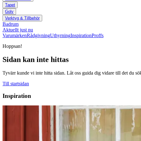
Tapet
Golv
Verktyg & Tillbehör
Badrum
Aktuellt just nu
Varumärken
Rådgivning
Uthyrning
Inspiration
Proffs
Hoppsan!
Sidan kan inte hittas
Tyvärr kunde vi inte hitta sidan. Låt oss guida dig vidare till det du sö
Till startsidan
Inspiration