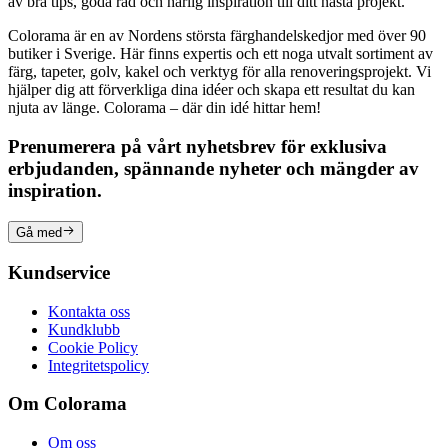
av bra tips, goda råd och härlig inspiration till ditt nästa projekt.
Colorama är en av Nordens största färghandelskedjor med över 90
butiker i Sverige. Här finns expertis och ett noga utvalt sortiment av
färg, tapeter, golv, kakel och verktyg för alla renoveringsprojekt. Vi
hjälper dig att förverkliga dina idéer och skapa ett resultat du kan
njuta av länge. Colorama – där din idé hittar hem!
Prenumerera på vårt nyhetsbrev för exklusiva
erbjudanden, spännande nyheter och mängder av
inspiration.
Gå med
Kundservice
Kontakta oss
Kundklubb
Cookie Policy
Integritetspolicy
Om Colorama
Om oss