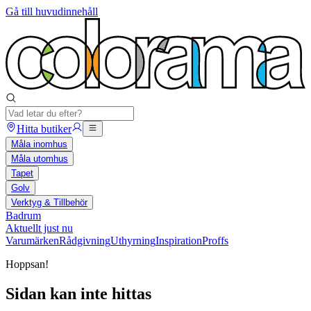
Gå till huvudinnehåll
Hitta butiker
Måla inomhus
Måla utomhus
Tapet
Golv
Verktyg & Tillbehör
Badrum
Aktuellt just nu
Varumärken
Rådgivning
Uthyrning
Inspiration
Proffs
Hoppsan!
Sidan kan inte hittas