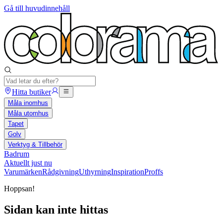
Gå till huvudinnehåll
Hitta butiker
Måla inomhus
Måla utomhus
Tapet
Golv
Verktyg & Tillbehör
Badrum
Aktuellt just nu
Varumärken
Rådgivning
Uthyrning
Inspiration
Proffs
Hoppsan!
Sidan kan inte hittas