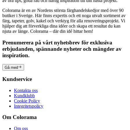
av bra tips, goda råd och härlig inspiration till ditt nästa projekt.
Colorama är en av Nordens största färghandelskedjor med över 90
butiker i Sverige. Här finns expertis och ett noga utvalt sortiment av
färg, tapeter, golv, kakel och verktyg för alla renoveringsprojekt. Vi
hjälper dig att förverkliga dina idéer och skapa ett resultat du kan
njuta av länge. Colorama – där din idé hittar hem!
Prenumerera på vårt nyhetsbrev för exklusiva
erbjudanden, spännande nyheter och mängder av
inspiration.
Gå med
Kundservice
Kontakta oss
Kundklubb
Cookie Policy
Integritetspolicy
Om Colorama
Om oss