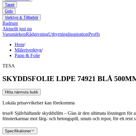
Tapet
Golv
Verktyg & Tillbehör
Badrum
Aktuellt just nu
Varumärken
Rådgivning
Uthyrning
Inspiration
Proffs
Hem
/
Måleriverktyg
/
Papp & Folie
TESA
SKYDDSFOLIE LDPE 74921 BLÅ 500M
Hitta närmsta butik
Lokala prisavvikelser kan förekomma
tesa® Självhäftande skyddsfilm – Glas är den ultimata lösningen för a
fönsterkarmar mot färg- och betongspill, smuts och repor, för ett rent slu
Specifikationer