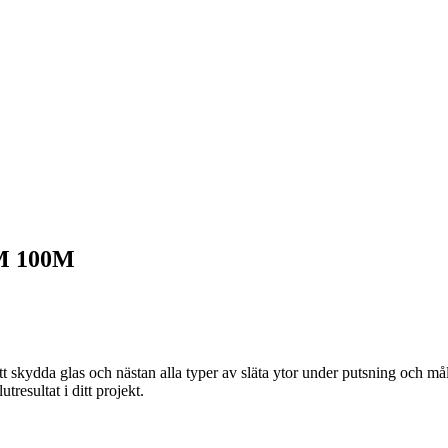
M 100M
tt skydda glas och nästan alla typer av släta ytor under putsning och må
tresultat i ditt projekt.