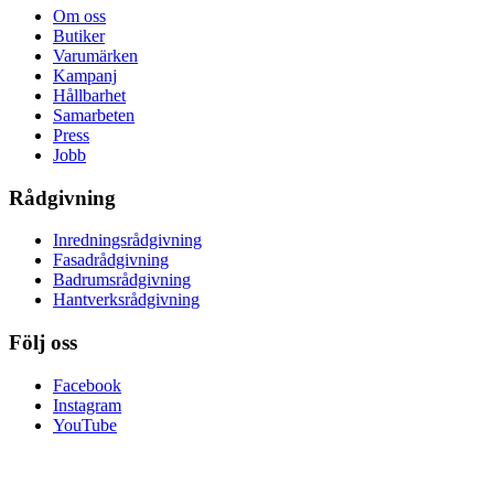
Om oss
Butiker
Varumärken
Kampanj
Hållbarhet
Samarbeten
Press
Jobb
Rådgivning
Inredningsrådgivning
Fasadrådgivning
Badrumsrådgivning
Hantverksrådgivning
Följ oss
Facebook
Instagram
YouTube