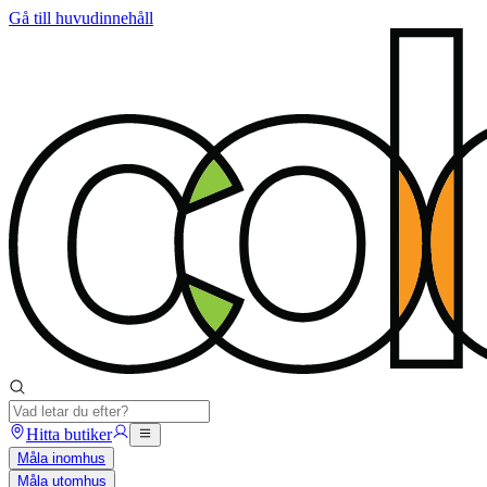
Gå till huvudinnehåll
Hitta butiker
Måla inomhus
Måla utomhus