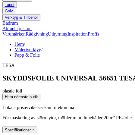
Tapet
Golv
Verktyg & Tillbehör
Badrum
Aktuellt just nu
Varumärken
Rådgivning
Uthyrning
Inspiration
Proffs
Hem
/
Måleriverktyg
/
Papp & Folie
TESA
SKYDDSFOLIE UNIVERSAL 56651 TE
plastic foil
Hitta närmsta butik
Lokala prisavvikelser kan förekomma
För maskering av större ytor, möbler m m. Innehåller 20 m² PE-folie.
Specifikationer