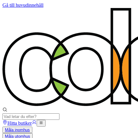
Gå till huvudinnehåll
Hitta butiker
Måla inomhus
Måla utomhus