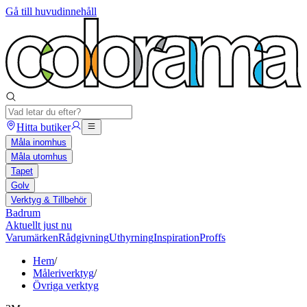
Gå till huvudinnehåll
Hitta butiker
Måla inomhus
Måla utomhus
Tapet
Golv
Verktyg & Tillbehör
Badrum
Aktuellt just nu
Varumärken
Rådgivning
Uthyrning
Inspiration
Proffs
Hem
/
Måleriverktyg
/
Övriga verktyg