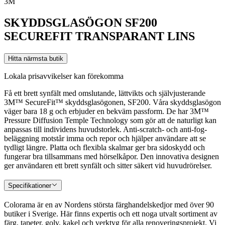
3M
SKYDDSGLASÖGON SF200
SECUREFIT TRANSPARANT LINS
Hitta närmsta butik
Lokala prisavvikelser kan förekomma
Få ett brett synfält med omslutande, lättvikts och självjusterande
3M™ SecureFit™ skyddsglasögonen, SF200. Våra skyddsglasögon
väger bara 18 g och erbjuder en bekväm passform. De har 3M™
Pressure Diffusion Temple Technology som gör att de naturligt kan
anpassas till individens huvudstorlek. Anti-scratch- och anti-fog-
beläggning motstår imma och repor och hjälper användare att se
tydligt längre. Platta och flexibla skalmar ger bra sidoskydd och
fungerar bra tillsammans med hörselkåpor. Den innovativa designen
ger användaren ett brett synfält och sitter säkert vid huvudrörelser.
Specifikationer
Colorama är en av Nordens största färghandelskedjor med över 90
butiker i Sverige. Här finns expertis och ett noga utvalt sortiment av
färg, tapeter, golv, kakel och verktyg för alla renoveringsprojekt. Vi