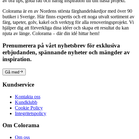
av bra tips, goda råd och härlig inspiration till ditt nästa projekt.
Colorama är en av Nordens största färghandelskedjor med över 90
butiker i Sverige. Här finns expertis och ett noga utvalt sortiment av
färg, tapeter, golv, kakel och verktyg för alla renoveringsprojekt. Vi
hjälper dig att förverkliga dina idéer och skapa ett resultat du kan
njuta av länge. Colorama – där din idé hittar hem!
Prenumerera på vårt nyhetsbrev för exklusiva
erbjudanden, spännande nyheter och mängder av
inspiration.
Gå med
Kundservice
Kontakta oss
Kundklubb
Cookie Policy
Integritetspolicy
Om Colorama
Om oss