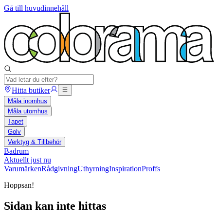
Gå till huvudinnehåll
Hitta butiker
Måla inomhus
Måla utomhus
Tapet
Golv
Verktyg & Tillbehör
Badrum
Aktuellt just nu
Varumärken
Rådgivning
Uthyrning
Inspiration
Proffs
Hoppsan!
Sidan kan inte hittas