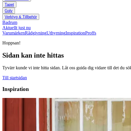
Tapet
Golv
Verktyg & Tillbehör
Badrum
Aktuellt just nu
Varumärken
Rådgivning
Uthyrning
Inspiration
Proffs
Hoppsan!
Sidan kan inte hittas
Tyvärr kunde vi inte hitta sidan. Låt oss guida dig vidare till det du sö
Till startsidan
Inspiration