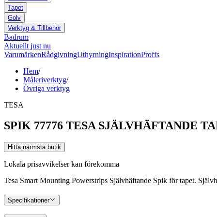
Tapet
Golv
Verktyg & Tillbehör
Badrum
Aktuellt just nu
Varumärken
Rådgivning
Uthyrning
Inspiration
Proffs
Hem
/
Måleriverktyg
/
Övriga verktyg
TESA
SPIK 77776 TESA SJÄLVHÄFTANDE TA
Hitta närmsta butik
Lokala prisavvikelser kan förekomma
Tesa Smart Mounting Powerstrips Självhäftande Spik för tapet. Självhä
Specifikationer