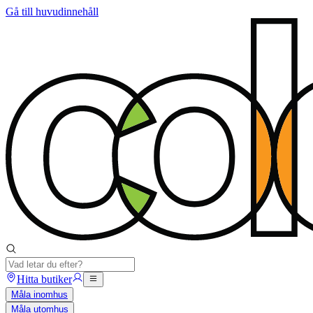
Gå till huvudinnehåll
Hitta butiker
Måla inomhus
Måla utomhus