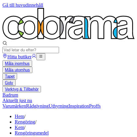
Gå till huvudinnehåll
Hitta butiker
Måla inomhus
Måla utomhus
Tapet
Golv
Verktyg & Tillbehör
Badrum
Aktuellt just nu
Varumärken
Rådgivning
Uthyrning
Inspiration
Proffs
Hem
/
Rengöring
/
Kem
/
Rengöringsmedel