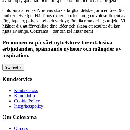
av bra tips, goda råd och härlig inspiration till ditt nästa projekt.
Colorama är en av Nordens största färghandelskedjor med över 90
butiker i Sverige. Här finns expertis och ett noga utvalt sortiment av
färg, tapeter, golv, kakel och verktyg för alla renoveringsprojekt. Vi
hjälper dig att förverkliga dina idéer och skapa ett resultat du kan
njuta av länge. Colorama – där din idé hittar hem!
Prenumerera på vårt nyhetsbrev för exklusiva
erbjudanden, spännande nyheter och mängder av
inspiration.
Gå med
Kundservice
Kontakta oss
Kundklubb
Cookie Policy
Integritetspolicy
Om Colorama
Om oss