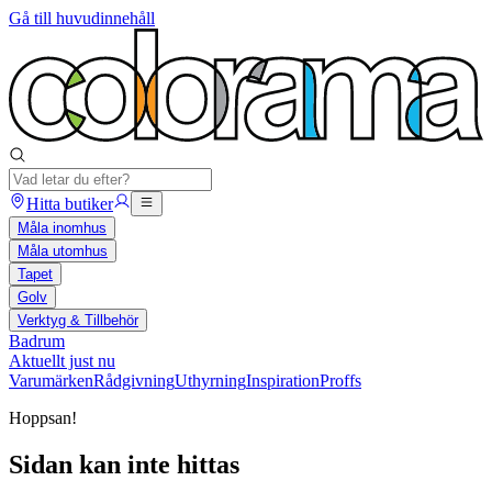
Gå till huvudinnehåll
Hitta butiker
Måla inomhus
Måla utomhus
Tapet
Golv
Verktyg & Tillbehör
Badrum
Aktuellt just nu
Varumärken
Rådgivning
Uthyrning
Inspiration
Proffs
Hoppsan!
Sidan kan inte hittas