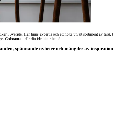
r i Sverige. Här finns expertis och ett noga utvalt sortiment av färg, ta
nge. Colorama – där din idé hittar hem!
danden, spännande nyheter och mängder av inspiration