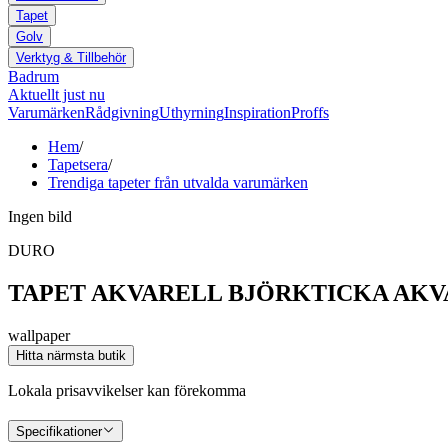
Tapet
Golv
Verktyg & Tillbehör
Badrum
Aktuellt just nu
Varumärken
Rådgivning
Uthyrning
Inspiration
Proffs
Hem
/
Tapetsera
/
Trendiga tapeter från utvalda varumärken
Ingen bild
DURO
TAPET AKVARELL BJÖRKTICKA AK
wallpaper
Hitta närmsta butik
Lokala prisavvikelser kan förekomma
Specifikationer