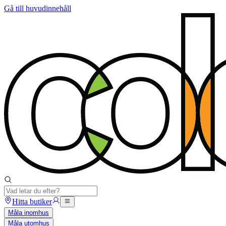
Gå till huvudinnehåll
Hitta butiker
Måla inomhus
Måla utomhus