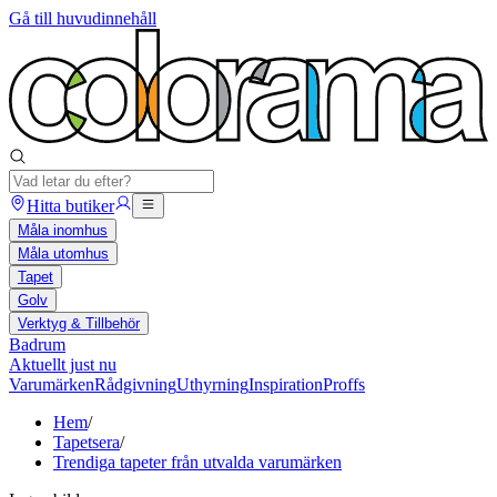
Gå till huvudinnehåll
Hitta butiker
Måla inomhus
Måla utomhus
Tapet
Golv
Verktyg & Tillbehör
Badrum
Aktuellt just nu
Varumärken
Rådgivning
Uthyrning
Inspiration
Proffs
Hem
/
Tapetsera
/
Trendiga tapeter från utvalda varumärken