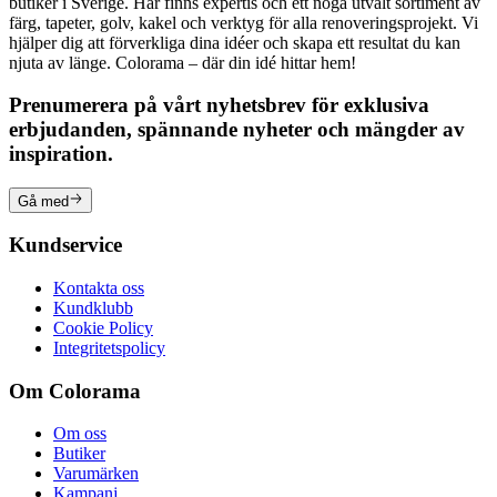
butiker i Sverige. Här finns expertis och ett noga utvalt sortiment av
färg, tapeter, golv, kakel och verktyg för alla renoveringsprojekt. Vi
hjälper dig att förverkliga dina idéer och skapa ett resultat du kan
njuta av länge. Colorama – där din idé hittar hem!
Prenumerera på vårt nyhetsbrev för exklusiva
erbjudanden, spännande nyheter och mängder av
inspiration.
Gå med
Kundservice
Kontakta oss
Kundklubb
Cookie Policy
Integritetspolicy
Om Colorama
Om oss
Butiker
Varumärken
Kampanj