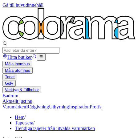
Gå till huvudinnehåll
Hitta butiker
Måla inomhus
Måla utomhus
Tapet
Golv
Verktyg & Tillbehör
Badrum
Aktuellt just nu
Varumärken
Rådgivning
Uthyrning
Inspiration
Proffs
Hem
/
Tapetsera
/
Trendiga tapeter från utvalda varumärken