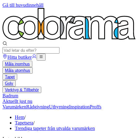
Gå till huvudinnehåll
Hitta butiker
Måla inomhus
Måla utomhus
Tapet
Golv
Verktyg & Tillbehör
Badrum
Aktuellt just nu
Varumärken
Rådgivning
Uthyrning
Inspiration
Proffs
Hem
/
Tapetsera
/
Trendiga tapeter från utvalda varumärken