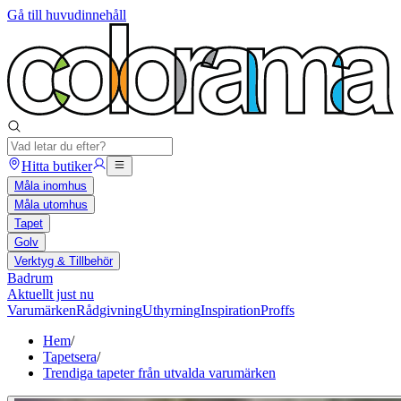
Gå till huvudinnehåll
Hitta butiker
Måla inomhus
Måla utomhus
Tapet
Golv
Verktyg & Tillbehör
Badrum
Aktuellt just nu
Varumärken
Rådgivning
Uthyrning
Inspiration
Proffs
Hem
/
Tapetsera
/
Trendiga tapeter från utvalda varumärken