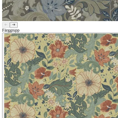
Färggrupp