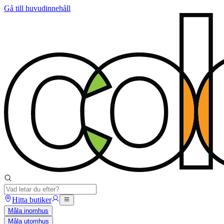
Gå till huvudinnehåll
Hitta butiker
Måla inomhus
Måla utomhus