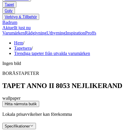
Tapet
Golv
Verktyg & Tillbehör
Badrum
Aktuellt just nu
Varumärken
Rådgivning
Uthyrning
Inspiration
Proffs
Hem
/
Tapetsera
/
Trendiga tapeter från utvalda varumärken
Ingen bild
BORÅSTAPETER
TAPET ANNO II 8053 NEJLIKERAND
wallpaper
Hitta närmsta butik
Lokala prisavvikelser kan förekomma
Specifikationer